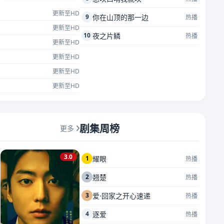
更新至HD
9
你在山顶的那一边
热播
更新至HD
10
夜之片鳞
热播
更新至HD
更新至HD
更新至HD
更新至HD
剧集周榜
更多
3.0
1
耀眼
热播
2
翘楚
热播
3
爱·回家之开心速递
热播
4
逐爱
热播