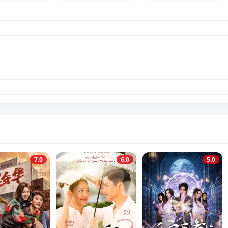
7.0
6.0
5.0