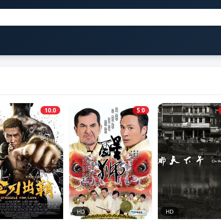
10.0
5.0
HD
HD