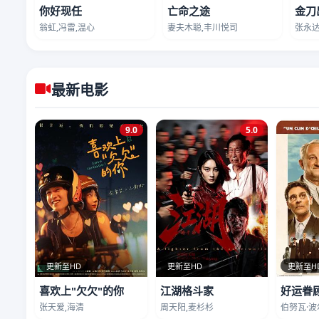
你好现任
亡命之途
金刀
翁虹,冯雷,温心
妻夫木聪,丰川悦司
张永达
最新电影
9.0
5.0
更新至HD
更新至HD
更新至H
喜欢上"欠欠"的你
江湖格斗家
好运眷
张天爱,海清
周天阳,麦杉杉
伯努瓦·