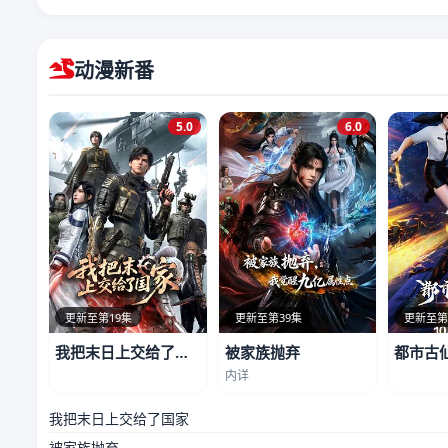
动漫新番
5.0
6.0
更新至第19集
更新至第39集
更新至第
我把末日上交给了国家
被家族抛弃
都市古
内详
我把末日上交给了国家
被家族抛弃