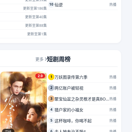
10
仙逆
热播
更新至第186集
更新至第40集
更新至第88集
更新至第1集
短剧周榜
更多
2.0
1
万妖图录传第六季
热播
2
两亿账户被轻视
热播
3
聚宝仙盆之杂灵根才是真BOSS
热播
4
猎户家的小福女
热播
5
这杯咖啡，你喝不起
热播
6
夫人她专治不服4
热播
完结