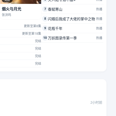
烟火与月光
7
春赋寒山
热播
张洪鸣
8
闪婚后我成了大佬的掌中之物
热播
更新至第8集
9
花瓶千年
热播
更新至第18集
10
万妖图录传第一季
热播
完结
完结
完结
完结
2小时前