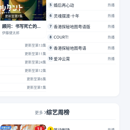
5
婚后再心动
热播
6
灵魂摆渡·十年
热播
更新至第1集
顾问：书写死亡的男人
7
香港探秘地图粤语版
热播
伊藤健太郎
COURT!
8
热播
更新至第13集
9
香港探秘地图粤语
热播
更新至第11集
10
爱冲云霄
热播
更新至第24集
更新至第12集
更新至第6集
更新至第1集
综艺周榜
更多
1.0
1
笑动剧场
热播