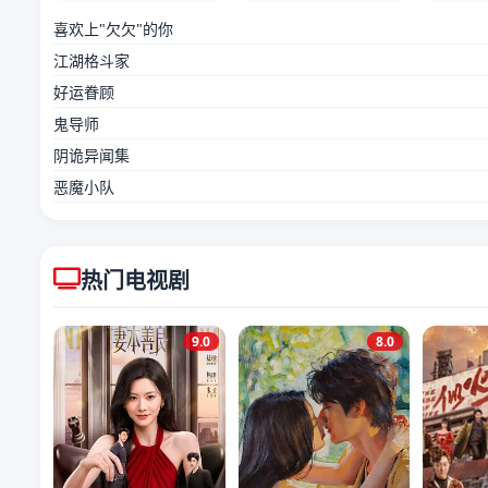
喜欢上"欠欠"的你
江湖格斗家
好运眷顾
鬼导师
阴诡异闻集
恶魔小队
热门电视剧
9.0
8.0