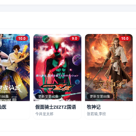
10.0
9.0
10.0
186集
更新至第40集
更新至第88集
仙医
假面骑士ZEZTZ国语
牧神记
今井龙太郎
张若瑜,李欣