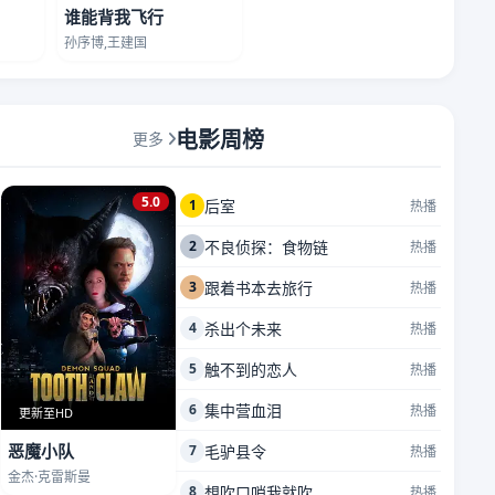
谁能背我飞行
孙序博,王建国
电影周榜
更多
5.0
1
后室
热播
2
不良侦探：食物链
热播
3
跟着书本去旅行
热播
4
杀出个未来
热播
5
触不到的恋人
热播
6
集中营血泪
热播
更新至HD
恶魔小队
7
毛驴县令
热播
金杰·克雷斯曼
8
想吹口哨我就吹
热播