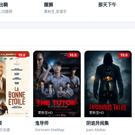
出鞘
醒狮
那天下午
,闫鹿杨
黄秋生,吴镇宇
10.0
10.0
10.0
D
更新至HD
更新至HD
顾
鬼导师
阴诡异闻集
Sornram Aneklap
Juan Abdias
波尔沃德