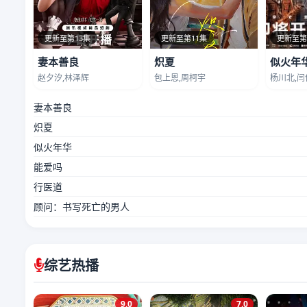
更新至第13集
更新至第11集
更新至第
妻本善良
炽夏
似火年
赵夕汐,林泽辉
包上恩,周柯宇
杨川北,闫
妻本善良
炽夏
似火年华
能爱吗
行医道
顾问：书写死亡的男人
综艺热播
9.0
7.0