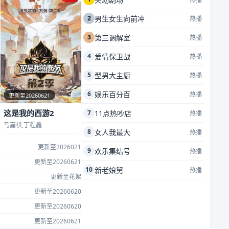
2
男生女生向前冲
热播
3
第三调解室
热播
4
爱情保卫战
热播
5
型男大主厨
热播
6
娱乐百分百
热播
更新至20260621
这是我的西游2
7
11点热吵店
热播
马嘉祺,丁程鑫
8
女人我最大
热播
更新至2026021
9
欢乐集结号
热播
更新至20260621
10
新老娘舅
热播
更新至花絮
更新至20260620
更新至20260620
更新至20260621