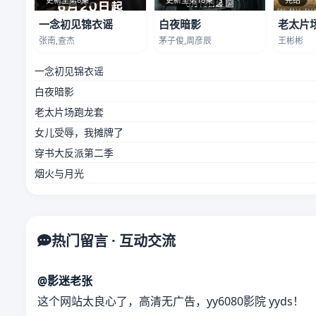
一念初见锦衣谣
白夜暗影
老太片
张南,查杰
茅子俊,周彦辰
王彬彬
一念初见锦衣谣
白夜暗影
老太片场跑龙套
女儿受辱，我摊牌了
穿书大反派第二季
烟火与月光
热门留言 · 互动交流
@影迷老张
这个网站太良心了，高清无广告，yy6080影院 yyds！