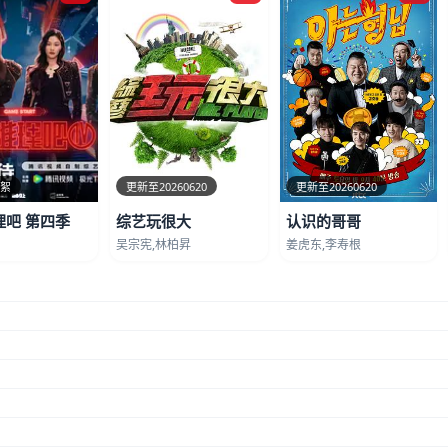
花絮
更新至20260620
更新至20260620
理吧 第四季
综艺玩很大
认识的哥哥
吴宗宪,林柏昇
姜虎东,李寿根