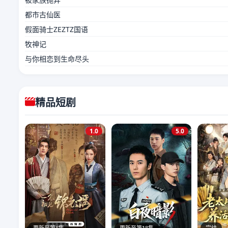
都市古仙医
假面骑士ZEZTZ国语
牧神记
与你相恋到生命尽头
精品短剧
1.0
5.0
更新至第8集
更新至第18集
完结