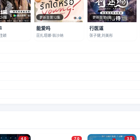
24集
更新至第12集
更新至第6集
华
能爱吗
行医道
佳颖
芘扎塔娜·翁沙纳
张子健,刘美彤
4.0
7.0
3.0