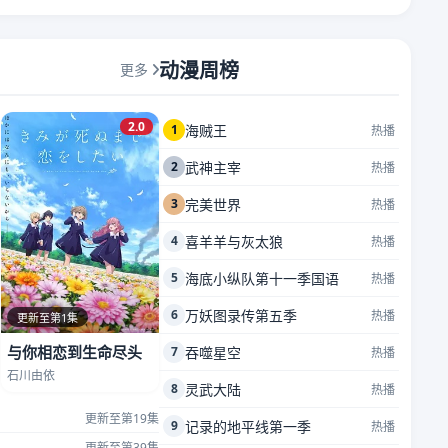
动漫周榜
更多
2.0
1
海贼王
热播
2
武神主宰
热播
3
完美世界
热播
4
喜羊羊与灰太狼
热播
5
海底小纵队第十一季国语
热播
6
万妖图录传第五季
热播
更新至第1集
与你相恋到生命尽头
7
吞噬星空
热播
石川由依
8
灵武大陆
热播
更新至第19集
9
记录的地平线第一季
热播
更新至第39集