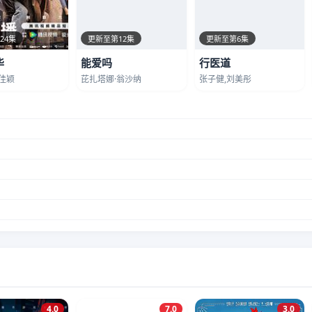
24集
更新至第12集
更新至第6集
华
能爱吗
行医道
佳颖
芘扎塔娜·翁沙纳
张子健,刘美彤
4.0
7.0
3.0