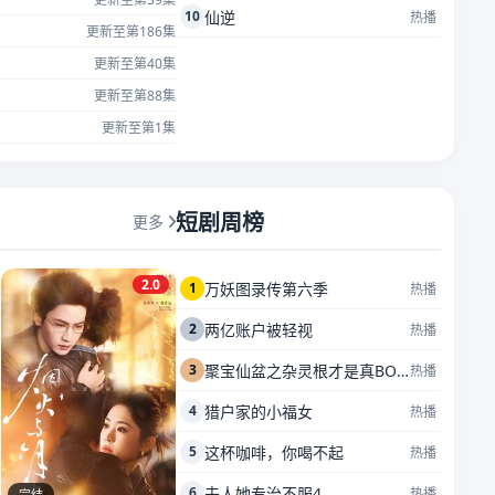
10
仙逆
热播
更新至第186集
更新至第40集
更新至第88集
更新至第1集
短剧周榜
更多
2.0
1
万妖图录传第六季
热播
2
两亿账户被轻视
热播
3
聚宝仙盆之杂灵根才是真BOSS
热播
4
猎户家的小福女
热播
5
这杯咖啡，你喝不起
热播
6
夫人她专治不服4
热播
完结