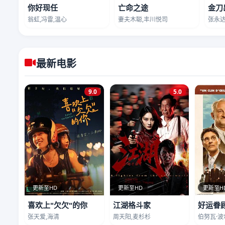
你好现任
亡命之途
金刀
翁虹,冯雷,温心
妻夫木聪,丰川悦司
张永达
最新电影
9.0
5.0
更新至HD
更新至HD
更新至H
喜欢上"欠欠"的你
江湖格斗家
好运眷
张天爱,海清
周天阳,麦杉杉
伯努瓦·