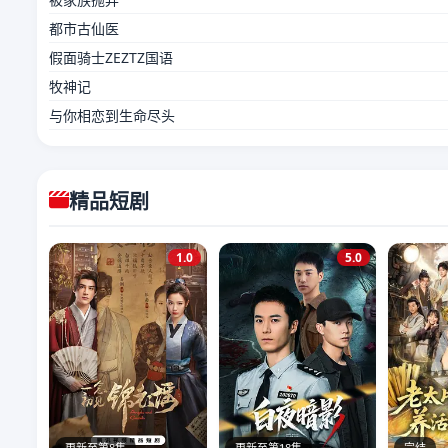
都市古仙医
假面骑士ZEZTZ国语
牧神记
与你相恋到生命尽头
精品短剧
1.0
5.0
更新至第8集
更新至第18集
完结