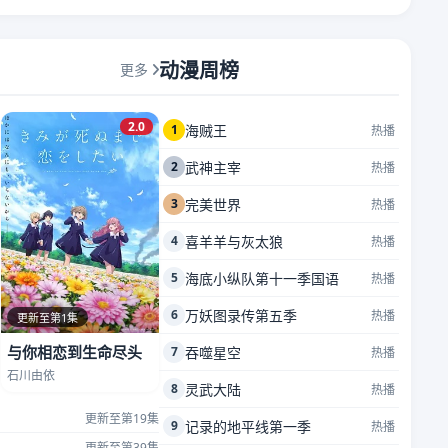
动漫周榜
更多
2.0
1
海贼王
热播
2
武神主宰
热播
3
完美世界
热播
4
喜羊羊与灰太狼
热播
5
海底小纵队第十一季国语
热播
6
万妖图录传第五季
热播
更新至第1集
与你相恋到生命尽头
7
吞噬星空
热播
石川由依
8
灵武大陆
热播
更新至第19集
9
记录的地平线第一季
热播
更新至第39集