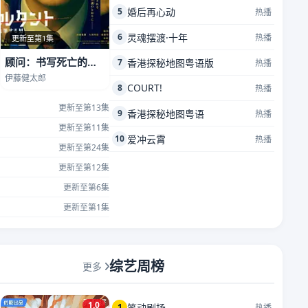
5
婚后再心动
热播
6
灵魂摆渡·十年
热播
更新至第1集
顾问：书写死亡的男人
7
香港探秘地图粤语版
热播
伊藤健太郎
COURT!
8
热播
更新至第13集
9
香港探秘地图粤语
热播
更新至第11集
10
爱冲云霄
热播
更新至第24集
更新至第12集
更新至第6集
更新至第1集
综艺周榜
更多
1.0
1
笑动剧场
热播