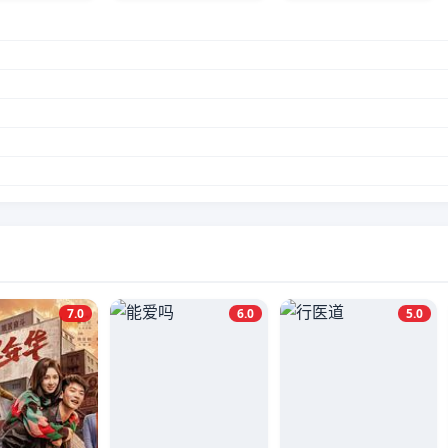
7.0
6.0
5.0