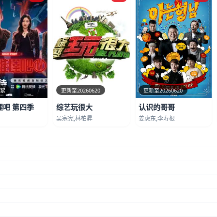
花絮
更新至20260620
更新至20260620
理吧 第四季
综艺玩很大
认识的哥哥
吴宗宪,林柏昇
姜虎东,李寿根