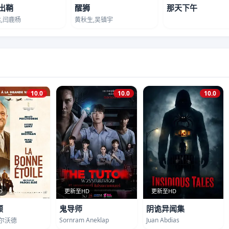
出鞘
醒狮
那天下午
,闫鹿杨
黄秋生,吴镇宇
10.0
10.0
10.0
D
更新至HD
更新至HD
顾
鬼导师
阴诡异闻集
Sornram Aneklap
Juan Abdias
波尔沃德