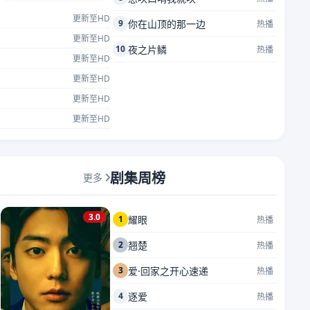
更新至HD
9
你在山顶的那一边
热播
更新至HD
10
夜之片鳞
热播
更新至HD
更新至HD
更新至HD
更新至HD
剧集周榜
更多
3.0
1
耀眼
热播
2
翘楚
热播
3
爱·回家之开心速递
热播
4
逐爱
热播