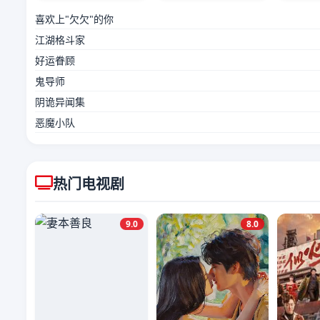
喜欢上"欠欠"的你
江湖格斗家
好运眷顾
鬼导师
阴诡异闻集
恶魔小队
热门电视剧
9.0
8.0