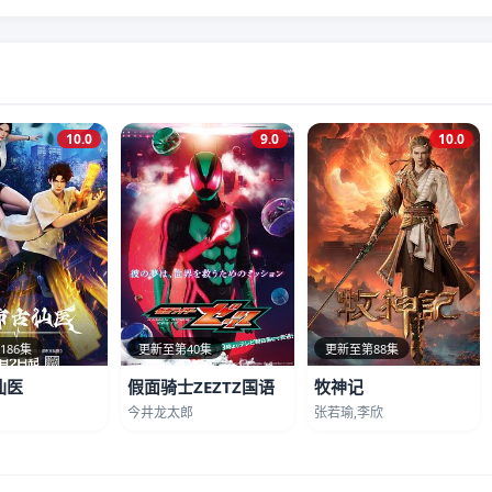
10.0
9.0
10.0
186集
更新至第40集
更新至第88集
仙医
假面骑士ZEZTZ国语
牧神记
今井龙太郎
张若瑜,李欣