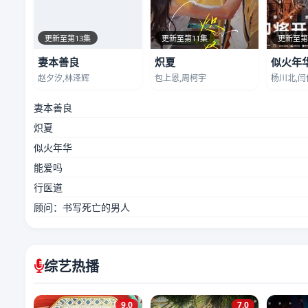
更新至第13集
更新至第11集
更新至第
妻本善良
炽夏
似火年
赵夕汐,林泽辉
包上恩,周柯宇
杨川北,闫
妻本善良
炽夏
似火年华
能爱吗
行医道
顾问：书写死亡的男人
综艺热播
9.0
7.0