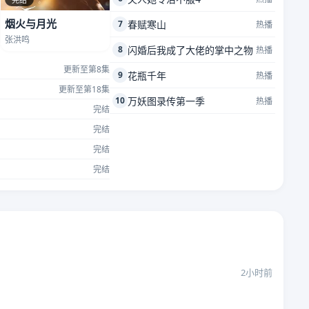
烟火与月光
7
春赋寒山
热播
张洪鸣
8
闪婚后我成了大佬的掌中之物
热播
更新至第8集
9
花瓶千年
热播
更新至第18集
10
万妖图录传第一季
热播
完结
完结
完结
完结
2小时前