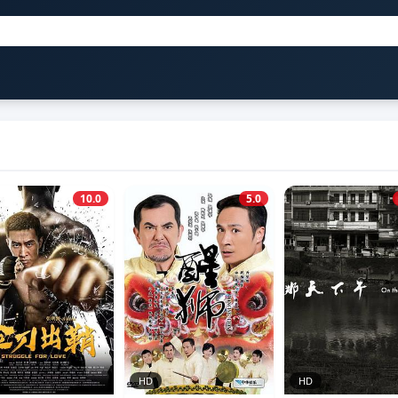
10.0
5.0
HD
HD