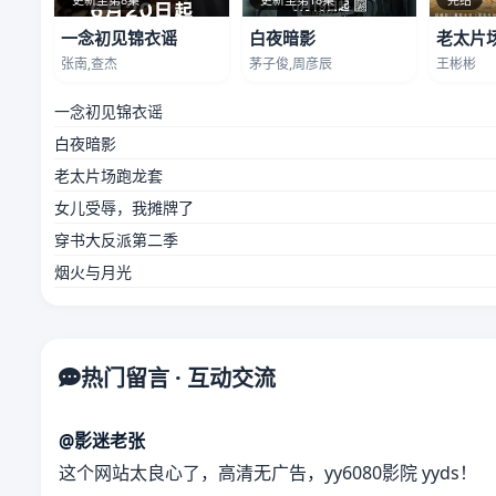
一念初见锦衣谣
白夜暗影
老太片
张南,查杰
茅子俊,周彦辰
王彬彬
一念初见锦衣谣
白夜暗影
老太片场跑龙套
女儿受辱，我摊牌了
穿书大反派第二季
烟火与月光
热门留言 · 互动交流
@影迷老张
这个网站太良心了，高清无广告，yy6080影院 yyds！