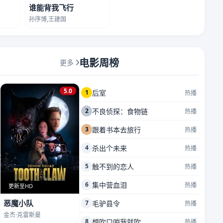
谁能背我飞行
孙序博,王建国
电影周榜
更多
5.0
1
后室
热播
2
不良侦探：食物链
热播
3
跟着书本去旅行
热播
4
杀出个未来
热播
5
触不到的恋人
热播
6
集中营血泪
热播
更新至HD
恶魔小队
7
毛驴县令
热播
金杰·克雷斯曼
8
想吹口哨我就吹
热播